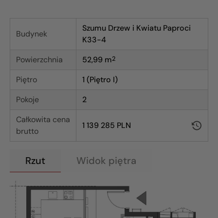
Szumu Drzew i Kwiatu Paproci
Budynek
K33-4
Powierzchnia
52,99
m
2
Piętro
1 (Piętro I)
Pokoje
2
Całkowita cena
1 139 285 PLN
brutto
Rzut
Widok piętra