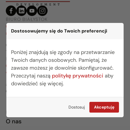
BIURO BIAŁYSTOK
(85) 749 99 09
Dostosowujemy się do Twoich preferencji
mieszkania@rogowskidevelopment.pl
ul. Legionowa 28 lok. 202
15-281 Białystok
Poniżej znajdują się zgody na przetwarzanie
BIURO WARSZAWA
Twoich danych osobowych. Pamiętaj, że
(22) 642 03 55
zawsze możesz je dowolnie skonfigurować.
warszawa@rogowskidevelopment.pl
Przeczytaj naszą
politykę prywatności
aby
dowiedzieć się więcej.
al. Wilanowska 67E lok. U5
02-765 Warszawa
Dostosuj
Akceptuję
INFORMACJE
O nas