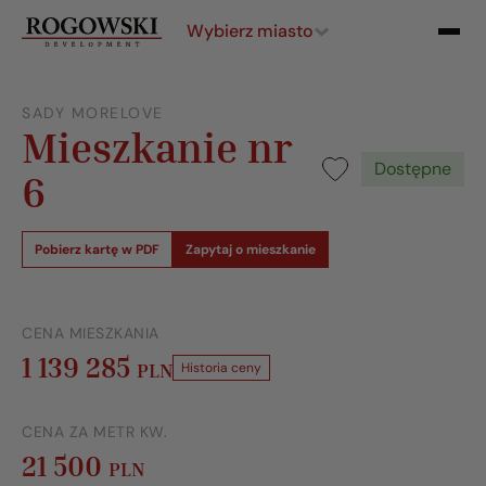
Wybierz miasto
SADY MORELOVE
Mieszkanie nr
Dostępne
6
Pobierz kartę w PDF
Zapytaj o mieszkanie
CENA MIESZKANIA
1 139 285
PLN
Historia ceny
CENA ZA METR KW.
21 500
PLN