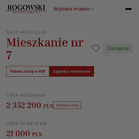
Wybierz miasto
SADY MORELOVE
Mieszkanie nr
Dostępne
7
Pobierz kartę w PDF
Zapytaj o mieszkanie
CENA MIESZKANIA
2 352 200
PLN
Historia ceny
CENA ZA METR KW.
21 000
PLN