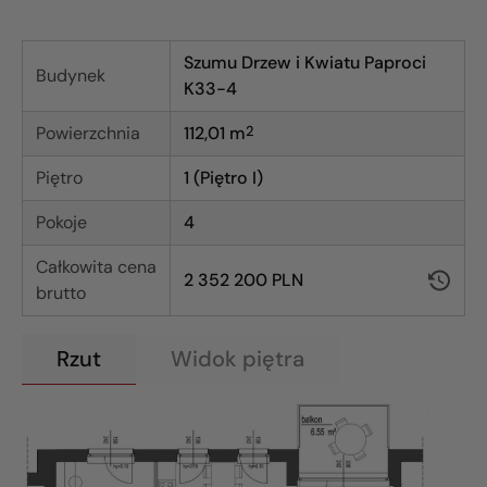
Szumu Drzew i Kwiatu Paproci
Budynek
K33-4
Powierzchnia
112,01
m
2
Piętro
1 (Piętro I)
Pokoje
4
Całkowita cena
2 352 200 PLN
brutto
Rzut
Widok piętra