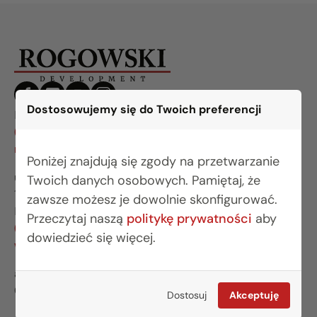
Dostosowujemy się do Twoich preferencji
BIURO BIAŁYSTOK
(85) 749 99 09
mieszkania@rogowskidevelopment.pl
Poniżej znajdują się zgody na przetwarzanie
ul. Legionowa 28 lok. 202
Twoich danych osobowych. Pamiętaj, że
15-281 Białystok
zawsze możesz je dowolnie skonfigurować.
BIURO WARSZAWA
Przeczytaj naszą
politykę prywatności
aby
(22) 642 03 55
dowiedzieć się więcej.
warszawa@rogowskidevelopment.pl
al. Wilanowska 67E lok. U5
02-765 Warszawa
Dostosuj
Akceptuję