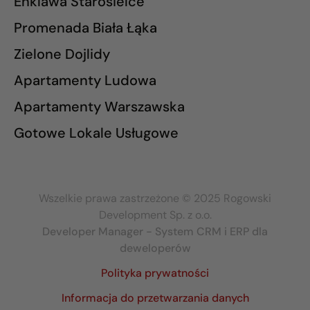
Enklawa Starosielce
Promenada Biała Łąka
Zielone Dojlidy
Apartamenty Ludowa
Apartamenty Warszawska
Gotowe Lokale Usługowe
Wszelkie prawa zastrzeżone © 2025 Rogowski
Development Sp. z o.o.
Developer Manager - System CRM i ERP dla
deweloperów
Polityka prywatności
Informacja do przetwarzania danych