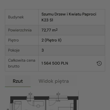
Szumu Drzew i Kwiatu Paproci
Budynek
K23 S1
Powierzchnia
72,77
m
2
Piętro
2 (Piętro II)
Pokoje
3
Całkowita cena
1 564 500 PLN
brutto
Rzut
Widok piętra