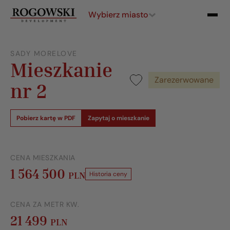
Wybierz miasto
SADY MORELOVE
Mieszkanie
Zarezerwowane
nr 2
Pobierz kartę w PDF
Zapytaj o mieszkanie
CENA MIESZKANIA
1 564 500
PLN
Historia ceny
CENA ZA METR KW.
21 499
PLN