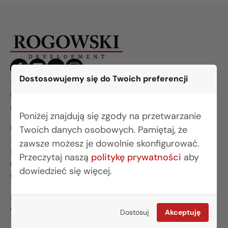
Dostosowujemy się do Twoich preferencji
BIURO BIAŁYSTOK
(85) 749 99 09
mieszkania@rogowskidevelopment.pl
Poniżej znajdują się zgody na przetwarzanie
ul. Legionowa 28 lok. 202
Twoich danych osobowych. Pamiętaj, że
15-281 Białystok
zawsze możesz je dowolnie skonfigurować.
BIURO WARSZAWA
Przeczytaj naszą
politykę prywatności
aby
(22) 642 03 55
dowiedzieć się więcej.
warszawa@rogowskidevelopment.pl
al. Wilanowska 67E lok. U5
02-765 Warszawa
Dostosuj
Akceptuję