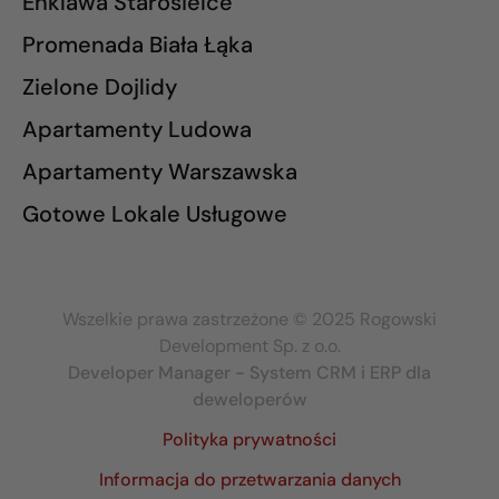
Enklawa Starosielce
Promenada Biała Łąka
Zielone Dojlidy
Apartamenty Ludowa
Apartamenty Warszawska
Gotowe Lokale Usługowe
Wszelkie prawa zastrzeżone © 2025 Rogowski
Development Sp. z o.o.
Developer Manager - System CRM i ERP dla
deweloperów
Polityka prywatności
Informacja do przetwarzania danych