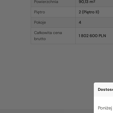
Powierzchnia
90,13
m
2
Piętro
2 (Piętro II)
Pokoje
4
Całkowita cena
1 802 600 PLN
brutto
Dostoso
Poniżej