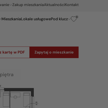
wanie
Zakup mieszkania
Aktualności
Kontakt
0
Mieszkania
Lokale usługowe
Pod klucz
z kartę w PDF
Zapytaj o mieszkanie
piętra