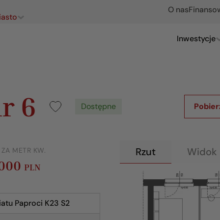
O nas
Finanso
iasto
Inwestycje
r 6
Dostępne
Pobier
Rzut
Widok 
 ZA METR KW.
 000
PLN
atu Paproci K23 S2