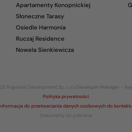
Apartamenty Konopnickiej
G
Słoneczne Tarasy
Osiedle Harmonia
Ruczaj Residence
Nowela Sienkiewicza
25 Rogowski Development Sp. z o.o.
Developer Manager - Sy
Polityka prywatności
Informacja do przetwarzania danych osobowych do kontakt
Dokumenty do pobrania