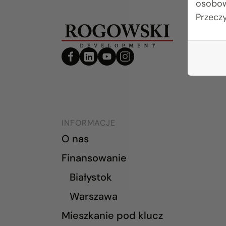
osobow
Przecz
INFORMACJE
O nas
Finansowanie
Białystok
Warszawa
Mieszkanie pod klucz