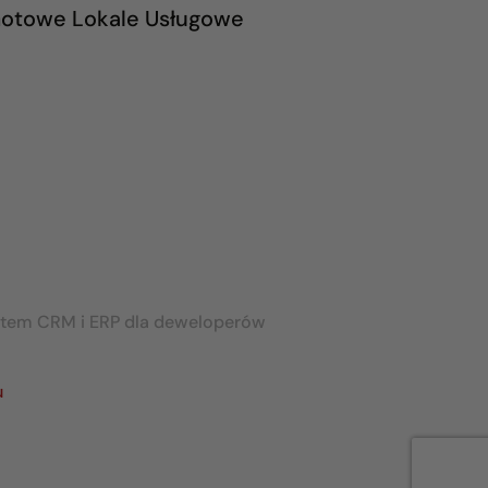
otowe Lokale Usługowe
stem CRM i ERP dla deweloperów
u