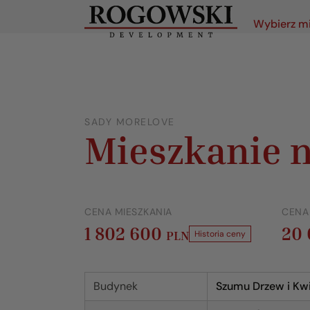
Wybierz m
SADY MORELOVE
Mieszkanie n
CENA MIESZKANIA
CENA
1 802 600
20
PLN
Historia ceny
Budynek
Szumu Drzew i Kwi