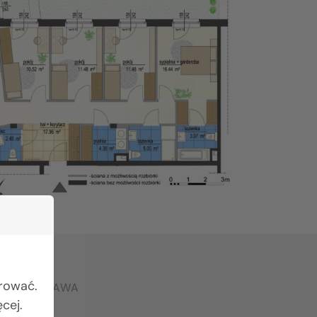
urować.
RO WARSZAWA
cej.
642 03 55