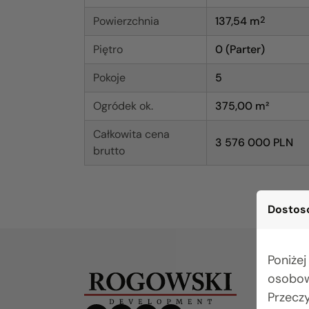
Powierzchnia
137,54
m
2
Piętro
0 (Parter)
Pokoje
5
Ogródek ok.
375,00 m²
Całkowita cena
3 576 000 PLN
brutto
Dostoso
Poniżej
osobow
Przecz