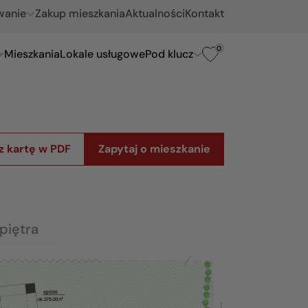
wanie
Zakup mieszkania
Aktualności
Kontakt
0
Mieszkania
Lokale usługowe
Pod klucz
z kartę w PDF
Zapytaj o mieszkanie
piętra