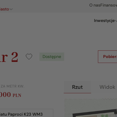
O nas
Finanso
iasto
Inwestycje
r 2
Dostępne
Pobier
Rzut
Widok 
 ZA METR KW.
 000
PLN
iatu Paproci K23 WM3