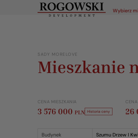
Wybierz m
SADY MORELOVE
Mieszkanie n
CENA MIESZKANIA
CENA
3 576 000
26
PLN
Historia ceny
Budynek
Szumu Drzew I Kw