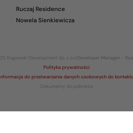
Ruczaj Residence
Nowela Sienkiewicza
25 Rogowski Development Sp. z o.o.
Developer Manager - Sy
Polityka prywatności
Informacja do przetwarzania danych osobowych do kontakt
Dokumenty do pobrania