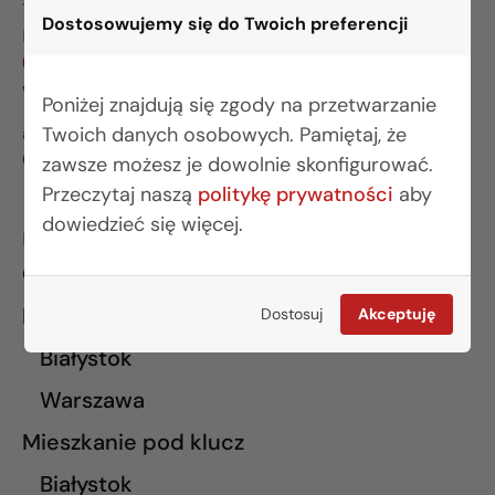
15-281 Białystok
Dostosowujemy się do Twoich preferencji
BIURO WARSZAWA
(22) 642 03 55
warszawa@rogowskidevelopment.pl
Poniżej znajdują się zgody na przetwarzanie
al. Wilanowska 67E lok. U5
Twoich danych osobowych. Pamiętaj, że
02-765 Warszawa
zawsze możesz je dowolnie skonfigurować.
Przeczytaj naszą
politykę prywatności
aby
dowiedzieć się więcej.
INFORMACJE
O nas
Finansowanie
Dostosuj
Akceptuję
Białystok
Warszawa
Mieszkanie pod klucz
Białystok