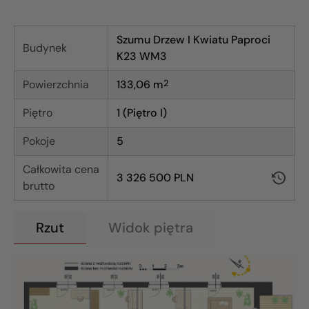
Szumu Drzew I Kwiatu Paproci
Budynek
K23 WM3
Powierzchnia
133,06
m
2
Piętro
1 (Piętro I)
Pokoje
5
Całkowita cena
3 326 500 PLN
brutto
Rzut
Widok piętra