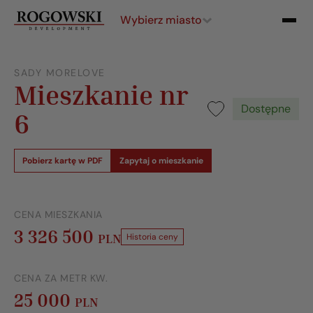
Wybierz miasto
SADY MORELOVE
Mieszkanie nr
Dostępne
6
Pobierz kartę w PDF
Zapytaj o mieszkanie
CENA MIESZKANIA
3 326 500
PLN
Historia ceny
CENA ZA METR KW.
25 000
PLN