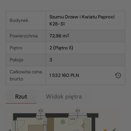
Szumu Drzew i Kwiatu Paproci
Budynek
K28-S1
Powierzchnia
72,96
m
2
Piętro
2 (Piętro II)
Pokoje
3
Całkowita cena
1 532 160 PLN
brutto
Rzut
Widok piętra