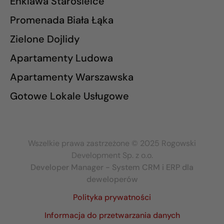
Enklawa Starosielce
Promenada Biała Łąka
Zielone Dojlidy
Apartamenty Ludowa
Apartamenty Warszawska
Gotowe Lokale Usługowe
Wszelkie prawa zastrzeżone © 2025 Rogowski
Development Sp. z o.o.
Developer Manager - System CRM i ERP dla
deweloperów
Polityka prywatności
Informacja do przetwarzania danych