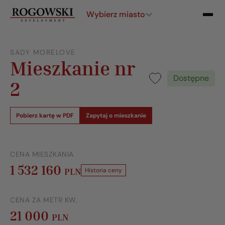
Wybierz miasto
SADY MORELOVE
Mieszkanie nr
Dostępne
2
Pobierz kartę w PDF
Zapytaj o mieszkanie
CENA MIESZKANIA
1 532 160
PLN
Historia ceny
CENA ZA METR KW.
21 000
PLN