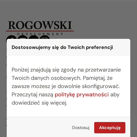
Dostosowujemy się do Twoich preferencji
BIURO BIAŁYSTOK
(85) 749 99 09
mieszkania@rogowskidevelopment.pl
Poniżej znajdują się zgody na przetwarzanie
ul. Legionowa 28 lok. 202
Twoich danych osobowych. Pamiętaj, że
15-281 Białystok
zawsze możesz je dowolnie skonfigurować.
BIURO WARSZAWA
Przeczytaj naszą
politykę prywatności
aby
(22) 642 03 55
dowiedzieć się więcej.
warszawa@rogowskidevelopment.pl
al. Wilanowska 67E lok. U5
02-765 Warszawa
Dostosuj
Akceptuję