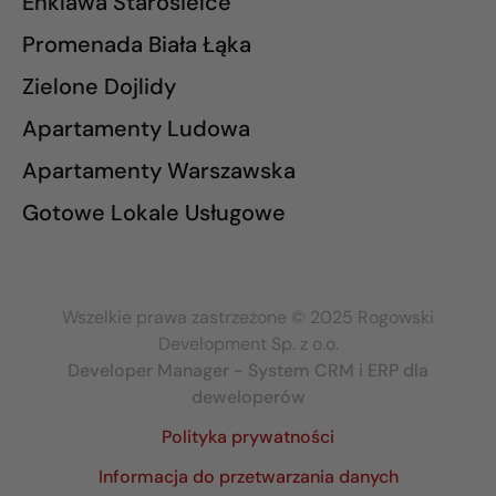
Enklawa Starosielce
Promenada Biała Łąka
Zielone Dojlidy
Apartamenty Ludowa
Apartamenty Warszawska
Gotowe Lokale Usługowe
Wszelkie prawa zastrzeżone © 2025 Rogowski
Development Sp. z o.o.
Developer Manager - System CRM i ERP dla
deweloperów
Polityka prywatności
Informacja do przetwarzania danych