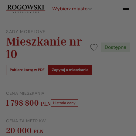
Wybierz miasto
SADY MORELOVE
Mieszkanie nr
Dostępne
10
Pobierz kartę w PDF
Zapytaj o mieszkanie
CENA MIESZKANIA
1 798 800
PLN
Historia ceny
CENA ZA METR KW.
20 000
PLN