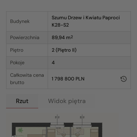
Szumu Drzew i Kwiatu Paproci
Budynek
K28-S2
Powierzchnia
89,94
m
2
Piętro
2 (Piętro II)
Pokoje
4
Całkowita cena
1 798 800 PLN
brutto
Rzut
Widok piętra