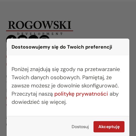
Dostosowujemy się do Twoich preferencji
BIURO BIAŁYSTOK
(85) 749 99 09
mieszkania@rogowskidevelopment.pl
Poniżej znajdują się zgody na przetwarzanie
ul. Legionowa 28 lok. 202
Twoich danych osobowych. Pamiętaj, że
15-281 Białystok
zawsze możesz je dowolnie skonfigurować.
BIURO WARSZAWA
Przeczytaj naszą
politykę prywatności
aby
(22) 642 03 55
dowiedzieć się więcej.
warszawa@rogowskidevelopment.pl
al. Wilanowska 67E lok. U5
02-765 Warszawa
Dostosuj
Akceptuję