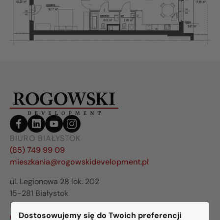
BIURO BIAŁYSTOK
(85) 749 99 09
mieszkania@rogowskidevelopment.pl
ul. Legionowa 28 lok. 202
15-281 Białystok
BIURO WARSZAWA
Dostosowujemy się do Twoich preferencji
(22) 642 03 55