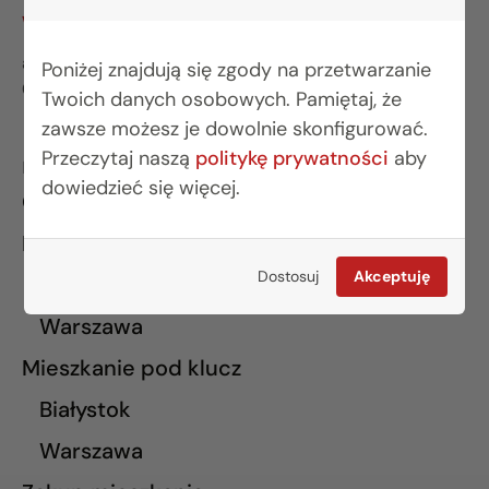
warszawa@rogowskidevelopment.pl
al. Wilanowska 67E lok. U5
Poniżej znajdują się zgody na przetwarzanie
02-765 Warszawa
Twoich danych osobowych. Pamiętaj, że
zawsze możesz je dowolnie skonfigurować.
Przeczytaj naszą
politykę prywatności
aby
INFORMACJE
dowiedzieć się więcej.
O nas
Finansowanie
Dostosuj
Akceptuję
Białystok
Warszawa
Mieszkanie pod klucz
Białystok
Warszawa