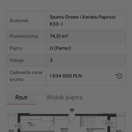
Szumu Drzew i Kwiatu Paproci
Budynek
K33-1
Powierzchnia
74,31
m
2
Piętro
0 (Parter)
Pokoje
3
Całkowita cena
1 634 800 PLN
brutto
Rzut
Widok piętra