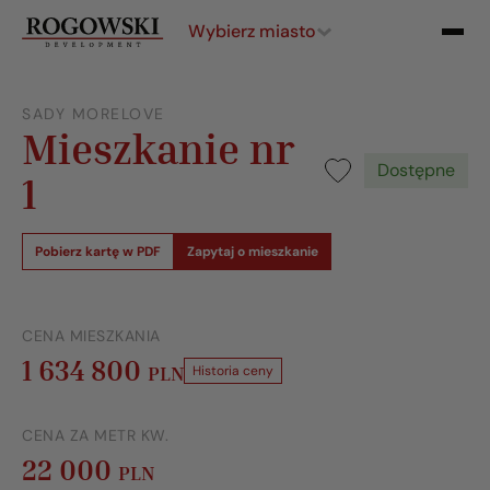
Wybierz miasto
SADY MORELOVE
Mieszkanie nr
Dostępne
1
Pobierz kartę w PDF
Zapytaj o mieszkanie
CENA MIESZKANIA
1 634 800
PLN
Historia ceny
CENA ZA METR KW.
22 000
PLN