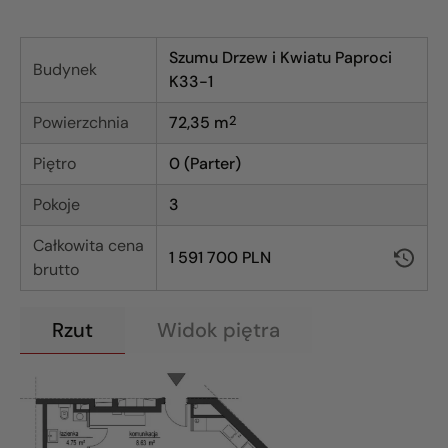
Szumu Drzew i Kwiatu Paproci
Budynek
K33-1
Powierzchnia
72,35
m
2
Piętro
0 (Parter)
Pokoje
3
Całkowita cena
1 591 700 PLN
brutto
Rzut
Widok piętra