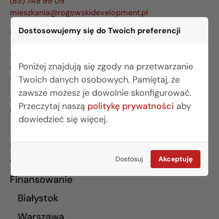
(85) 749 99 09
mieszkania@rogowskidevelopment.pl
Dostosowujemy się do Twoich preferencji
ul. Legionowa 28 lok. 202
15-281 Białystok
BIURO WARSZAWA
Poniżej znajdują się zgody na przetwarzanie
(22) 642 03 55
Twoich danych osobowych. Pamiętaj, że
warszawa@rogowskidevelopment.pl
zawsze możesz je dowolnie skonfigurować.
al. Wilanowska 67E lok. U5
Przeczytaj naszą
politykę prywatności
aby
02-765 Warszawa
dowiedzieć się więcej.
INFORMACJE
Dostosuj
Akceptuję
O nas
Finansowanie
Białystok
Warszawa