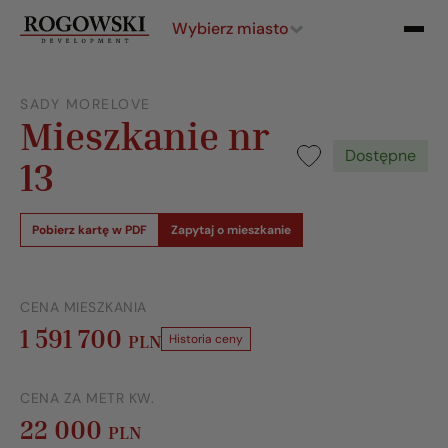
Wybierz miasto
SADY MORELOVE
Mieszkanie nr
Dostępne
13
Pobierz kartę w PDF
Zapytaj o mieszkanie
CENA MIESZKANIA
1 591 700
PLN
Historia ceny
CENA ZA METR KW.
22 000
PLN