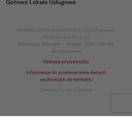
Gotowe Lokale Usługowe
Wszelkie prawa zastrzeżone © 2025 Rogowski
Development Sp. z o.o.
Developer Manager - System CRM i ERP dla
deweloperów
Polityka prywatności
Informacja do przetwarzania danych
osobowych do kontaktu
Dokumenty do pobrania