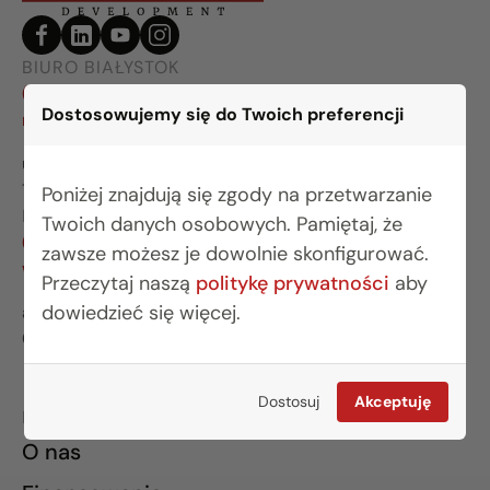
BIURO BIAŁYSTOK
(85) 749 99 09
Dostosowujemy się do Twoich preferencji
mieszkania@rogowskidevelopment.pl
ul. Legionowa 28 lok. 202
15-281 Białystok
Poniżej znajdują się zgody na przetwarzanie
BIURO WARSZAWA
Twoich danych osobowych. Pamiętaj, że
(22) 642 03 55
zawsze możesz je dowolnie skonfigurować.
warszawa@rogowskidevelopment.pl
Przeczytaj naszą
politykę prywatności
aby
dowiedzieć się więcej.
al. Wilanowska 67E lok. U5
02-765 Warszawa
Dostosuj
Akceptuję
INFORMACJE
O nas