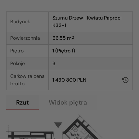
Szumu Drzew i Kwiatu Paproci
Budynek
K33-1
Powierzchnia
66,55
m
2
Piętro
1 (Piętro I)
Pokoje
3
Całkowita cena
1 430 800 PLN
brutto
Rzut
Widok piętra