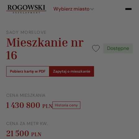
Wybierz miasto
SADY MORELOVE
Mieszkanie nr
Dostępne
16
Pobierz kartę w PDF
Zapytaj o mieszkanie
CENA MIESZKANIA
1 430 800
PLN
Historia ceny
CENA ZA METR KW.
21 500
PLN