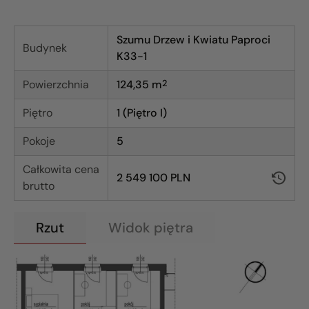
Szumu Drzew i Kwiatu Paproci
Budynek
K33-1
Powierzchnia
124,35
m
2
Piętro
1 (Piętro I)
Pokoje
5
Całkowita cena
2 549 100 PLN
brutto
Rzut
Widok piętra