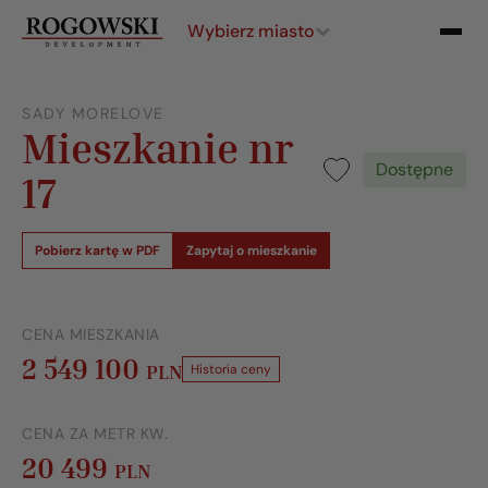
Wybierz miasto
SADY MORELOVE
Mieszkanie nr
Dostępne
17
Pobierz kartę w PDF
Zapytaj o mieszkanie
CENA MIESZKANIA
2 549 100
PLN
Historia ceny
CENA ZA METR KW.
20 499
PLN