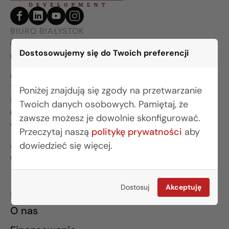
BIURO BIAŁYSTOK
(85) 749 99 09
Dostosowujemy się do Twoich preferencji
mieszkania@rogowskidevelopment.pl
ul. Legionowa 28 lok. 202
15-281 Białystok
Poniżej znajdują się zgody na przetwarzanie
BIURO WARSZAWA
Twoich danych osobowych. Pamiętaj, że
(22) 642 03 55
zawsze możesz je dowolnie skonfigurować.
warszawa@rogowskidevelopment.pl
Przeczytaj naszą
politykę prywatności
aby
dowiedzieć się więcej.
al. Wilanowska 67E lok. U5
02-765 Warszawa
Dostosuj
Akceptuję
INFORMACJE
O nas