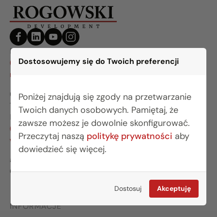
BIURO BIAŁYSTOK
Dostosowujemy się do Twoich preferencji
(85) 749 99 09
mieszkania@rogowskidevelopment.pl
ul. Legionowa 28 lok. 202
Poniżej znajdują się zgody na przetwarzanie
15-281 Białystok
Twoich danych osobowych. Pamiętaj, że
BIURO WARSZAWA
zawsze możesz je dowolnie skonfigurować.
(22) 642 03 55
Przeczytaj naszą
politykę prywatności
aby
warszawa@rogowskidevelopment.pl
dowiedzieć się więcej.
al. Wilanowska 67E lok. U5
02-765 Warszawa
Dostosuj
Akceptuję
INFORMACJE