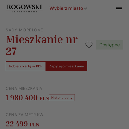
Wybierz miasto
SADY MORELOVE
Mieszkanie nr
Dostępne
27
Pobierz kartę w PDF
Zapytaj o mieszkanie
CENA MIESZKANIA
1 980 400
PLN
Historia ceny
CENA ZA METR KW.
22 499
PLN