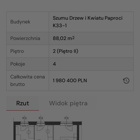
Szumu Drzew i Kwiatu Paproci
Budynek
K33-1
Powierzchnia
88,02
m
2
Piętro
2 (Piętro II)
Pokoje
4
Całkowita cena
1 980 400 PLN
brutto
Rzut
Widok piętra