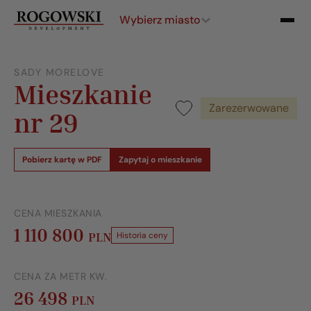
Wybierz miasto
SADY MORELOVE
Mieszkanie
Zarezerwowane
nr 29
Pobierz kartę w PDF
Zapytaj o mieszkanie
CENA MIESZKANIA
1 110 800
PLN
Historia ceny
CENA ZA METR KW.
26 498
PLN