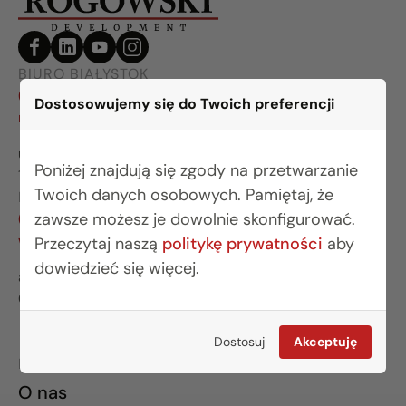
BIURO BIAŁYSTOK
(85) 749 99 09
Dostosowujemy się do Twoich preferencji
mieszkania@rogowskidevelopment.pl
ul. Legionowa 28 lok. 202
Poniżej znajdują się zgody na przetwarzanie
15-281 Białystok
Twoich danych osobowych. Pamiętaj, że
BIURO WARSZAWA
zawsze możesz je dowolnie skonfigurować.
(22) 642 03 55
warszawa@rogowskidevelopment.pl
Przeczytaj naszą
politykę prywatności
aby
dowiedzieć się więcej.
al. Wilanowska 67E lok. U5
02-765 Warszawa
Dostosuj
Akceptuję
INFORMACJE
O nas