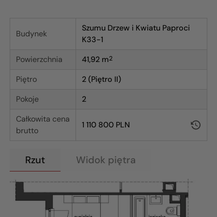
Szumu Drzew i Kwiatu Paproci
Budynek
K33-1
Powierzchnia
41,92
m
2
Piętro
2 (Piętro II)
Pokoje
2
Całkowita cena
1 110 800 PLN
brutto
Rzut
Widok piętra