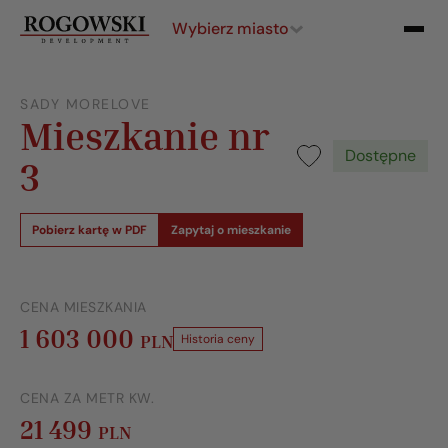
Wybierz miasto
SADY MORELOVE
Mieszkanie nr
Dostępne
3
Pobierz kartę w PDF
Zapytaj o mieszkanie
CENA MIESZKANIA
1 603 000
PLN
Historia ceny
CENA ZA METR KW.
21 499
PLN