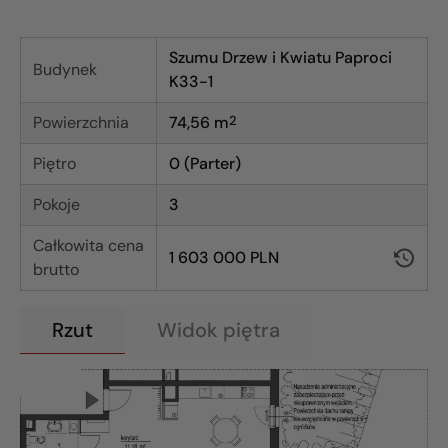
Szumu Drzew i Kwiatu Paproci
Budynek
K33-1
Powierzchnia
74,56
m
2
Piętro
0 (Parter)
Pokoje
3
Całkowita cena
1 603 000 PLN
brutto
Rzut
Widok piętra