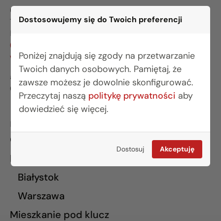
ul. Legionowa 28 lok. 202
Dostosowujemy się do Twoich preferencji
15-281 Białystok
BIURO WARSZAWA
(22) 642 03 55
Poniżej znajdują się zgody na przetwarzanie
warszawa@rogowskidevelopment.pl
Twoich danych osobowych. Pamiętaj, że
al. Wilanowska 67E lok. U5
zawsze możesz je dowolnie skonfigurować.
02-765 Warszawa
Przeczytaj naszą
politykę prywatności
aby
dowiedzieć się więcej.
INFORMACJE
O nas
Dostosuj
Akceptuję
Finansowanie
Białystok
Warszawa
Mieszkanie pod klucz