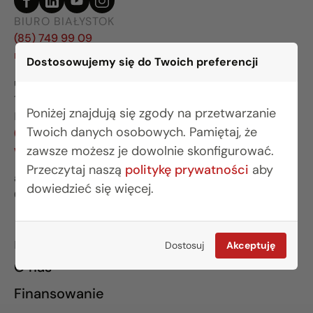
BIURO BIAŁYSTOK
(85) 749 99 09
mieszkania@rogowskidevelopment.pl
Dostosowujemy się do Twoich preferencji
ul. Legionowa 28 lok. 202
15-281 Białystok
Poniżej znajdują się zgody na przetwarzanie
BIURO WARSZAWA
Twoich danych osobowych. Pamiętaj, że
(22) 642 03 55
zawsze możesz je dowolnie skonfigurować.
warszawa@rogowskidevelopment.pl
Przeczytaj naszą
politykę prywatności
aby
al. Wilanowska 67E lok. U5
dowiedzieć się więcej.
02-765 Warszawa
INFORMACJE
Dostosuj
Akceptuję
O nas
Finansowanie