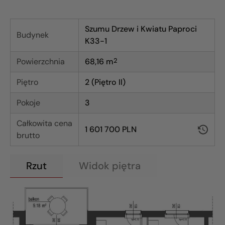
Szumu Drzew i Kwiatu Paproci
Budynek
K33-1
Powierzchnia
68,16
m
2
Piętro
2 (Piętro II)
Pokoje
3
Całkowita cena
1 601 700 PLN
brutto
Rzut
Widok piętra