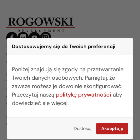
Dostosowujemy się do Twoich preferencji
BIURO BIAŁYSTOK
(85) 749 99 09
mieszkania@rogowskidevelopment.pl
Poniżej znajdują się zgody na przetwarzanie
ul. Legionowa 28 lok. 202
Twoich danych osobowych. Pamiętaj, że
15-281 Białystok
zawsze możesz je dowolnie skonfigurować.
BIURO WARSZAWA
Przeczytaj naszą
politykę prywatności
aby
(22) 642 03 55
dowiedzieć się więcej.
warszawa@rogowskidevelopment.pl
al. Wilanowska 67E lok. U5
02-765 Warszawa
Dostosuj
Akceptuję