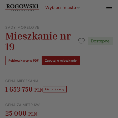
Wybierz miasto
SADY MORELOVE
Mieszkanie nr
Dostępne
19
Pobierz kartę w PDF
Zapytaj o mieszkanie
CENA MIESZKANIA
1 653 750
PLN
Historia ceny
CENA ZA METR KW.
25 000
PLN