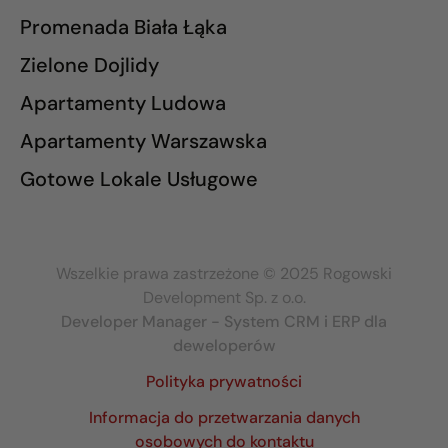
Promenada Biała Łąka
Zielone Dojlidy
Apartamenty Ludowa
Apartamenty Warszawska
Gotowe Lokale Usługowe
Wszelkie prawa zastrzeżone © 2025 Rogowski
Development Sp. z o.o.
Developer Manager - System CRM i ERP dla
deweloperów
Polityka prywatności
Informacja do przetwarzania danych
osobowych do kontaktu