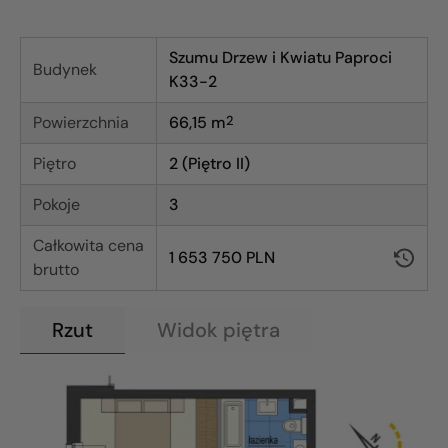
Szumu Drzew i Kwiatu Paproci
Budynek
K33-2
Powierzchnia
66,15
m
2
Piętro
2 (Piętro II)
Pokoje
3
Całkowita cena
1 653 750 PLN
brutto
Rzut
Widok piętra