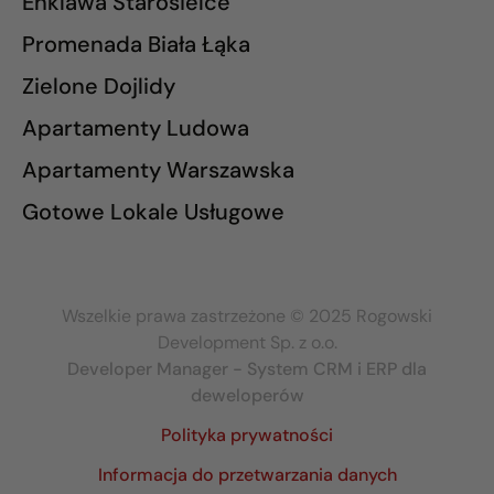
Enklawa Starosielce
Promenada Biała Łąka
Zielone Dojlidy
Apartamenty Ludowa
Apartamenty Warszawska
Gotowe Lokale Usługowe
Wszelkie prawa zastrzeżone © 2025 Rogowski
Development Sp. z o.o.
Developer Manager - System CRM i ERP dla
deweloperów
Polityka prywatności
Informacja do przetwarzania danych