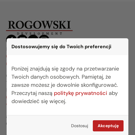
Dostosowujemy się do Twoich preferencji
BIURO BIAŁYSTOK
(85) 749 99 09
mieszkania@rogowskidevelopment.pl
Poniżej znajdują się zgody na przetwarzanie
ul. Legionowa 28 lok. 202
Twoich danych osobowych. Pamiętaj, że
15-281 Białystok
zawsze możesz je dowolnie skonfigurować.
BIURO WARSZAWA
Przeczytaj naszą
politykę prywatności
aby
(22) 642 03 55
dowiedzieć się więcej.
warszawa@rogowskidevelopment.pl
al. Wilanowska 67E lok. U5
02-765 Warszawa
Dostosuj
Akceptuję