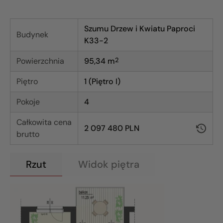
Szumu Drzew i Kwiatu Paproci
Budynek
K33-2
Powierzchnia
95,34
m
2
Piętro
1 (Piętro I)
Pokoje
4
Całkowita cena
2 097 480 PLN
brutto
Rzut
Widok piętra