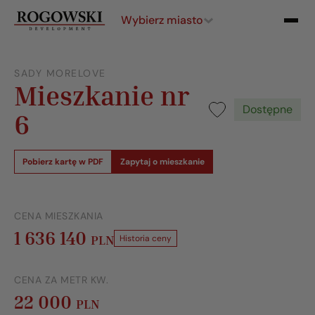
Wybierz miasto
SADY MORELOVE
Mieszkanie nr
Dostępne
6
Pobierz kartę w PDF
Zapytaj o mieszkanie
CENA MIESZKANIA
1 636 140
PLN
Historia ceny
CENA ZA METR KW.
22 000
PLN