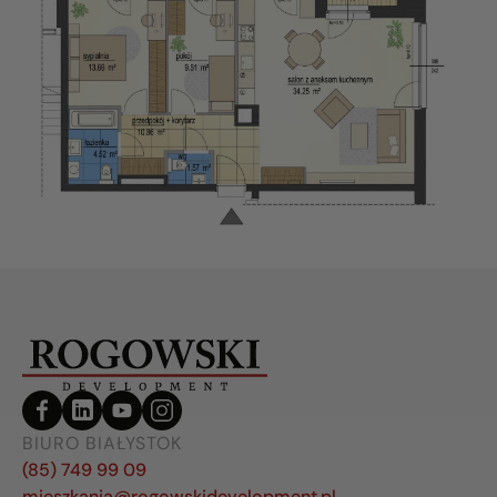
BIURO BIAŁYSTOK
(85) 749 99 09
mieszkania@rogowskidevelopment.pl