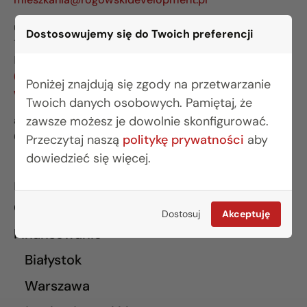
ul. Legionowa 28 lok. 202
Dostosowujemy się do Twoich preferencji
15-281 Białystok
BIURO WARSZAWA
(22) 642 03 55
Poniżej znajdują się zgody na przetwarzanie
warszawa@rogowskidevelopment.pl
Twoich danych osobowych. Pamiętaj, że
zawsze możesz je dowolnie skonfigurować.
al. Wilanowska 67E lok. U5
02-765 Warszawa
Przeczytaj naszą
politykę prywatności
aby
dowiedzieć się więcej.
INFORMACJE
O nas
Dostosuj
Akceptuję
Finansowanie
Białystok
Warszawa