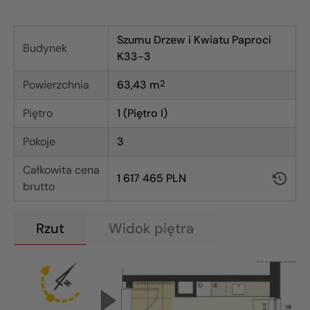
Szumu Drzew i Kwiatu Paproci
Budynek
K33-3
Powierzchnia
63,43
m
2
Piętro
1 (Piętro I)
Pokoje
3
Całkowita cena
1 617 465 PLN
brutto
Rzut
Widok piętra