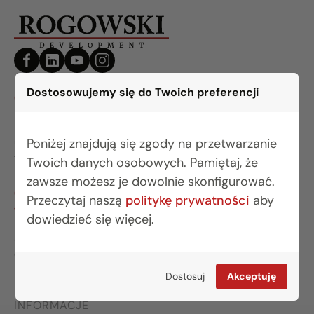
BIURO BIAŁYSTOK
Dostosowujemy się do Twoich preferencji
(85) 749 99 09
mieszkania@rogowskidevelopment.pl
Poniżej znajdują się zgody na przetwarzanie
ul. Legionowa 28 lok. 202
15-281 Białystok
Twoich danych osobowych. Pamiętaj, że
BIURO WARSZAWA
zawsze możesz je dowolnie skonfigurować.
(22) 642 03 55
Przeczytaj naszą
politykę prywatności
aby
warszawa@rogowskidevelopment.pl
dowiedzieć się więcej.
al. Wilanowska 67E lok. U5
02-765 Warszawa
Dostosuj
Akceptuję
INFORMACJE