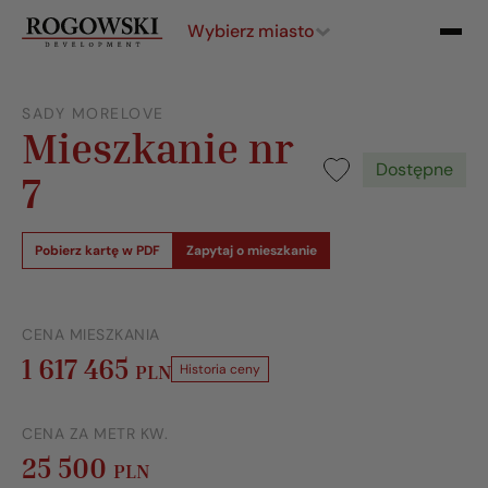
Wybierz miasto
SADY MORELOVE
Mieszkanie nr
Dostępne
7
Pobierz kartę w PDF
Zapytaj o mieszkanie
CENA MIESZKANIA
1 617 465
PLN
Historia ceny
CENA ZA METR KW.
25 500
PLN