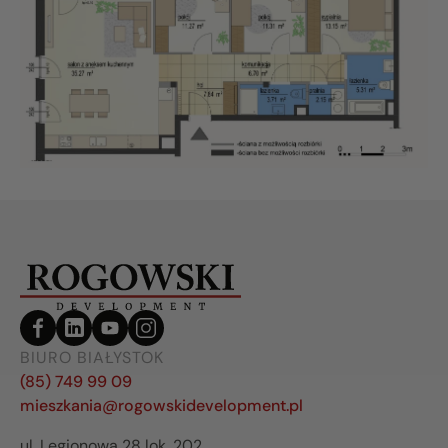
BIURO BIAŁYSTOK
(85) 749 99 09
mieszkania@rogowskidevelopment.pl
ul. Legionowa 28 lok. 202