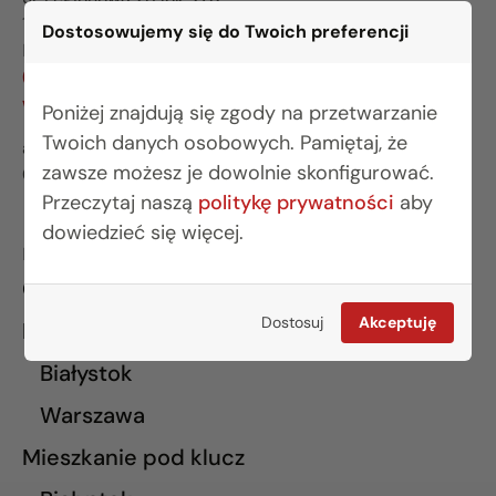
15-281 Białystok
Dostosowujemy się do Twoich preferencji
BIURO WARSZAWA
(22) 642 03 55
warszawa@rogowskidevelopment.pl
Poniżej znajdują się zgody na przetwarzanie
Twoich danych osobowych. Pamiętaj, że
al. Wilanowska 67E lok. U5
zawsze możesz je dowolnie skonfigurować.
02-765 Warszawa
Przeczytaj naszą
politykę prywatności
aby
dowiedzieć się więcej.
INFORMACJE
O nas
Dostosuj
Akceptuję
Finansowanie
Białystok
Warszawa
Mieszkanie pod klucz