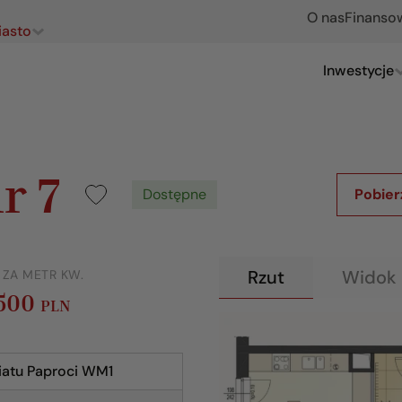
O nas
Finanso
iasto
Inwestycje
r 7
Dostępne
Pobier
Rzut
Widok 
 ZA METR KW.
 500
PLN
iatu Paproci WM1