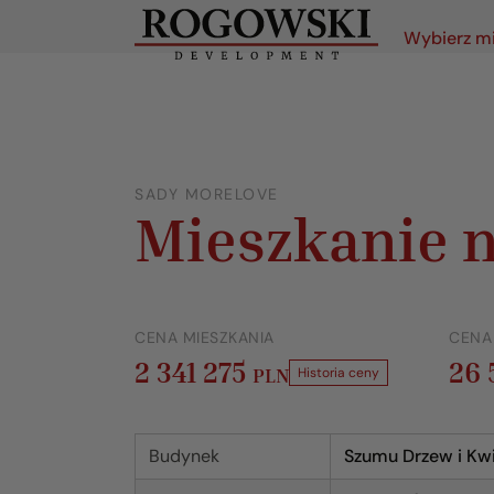
Wybierz m
SADY MORELOVE
Mieszkanie n
CENA MIESZKANIA
CENA
2 341 275
26
PLN
Historia ceny
Budynek
Szumu Drzew i Kw