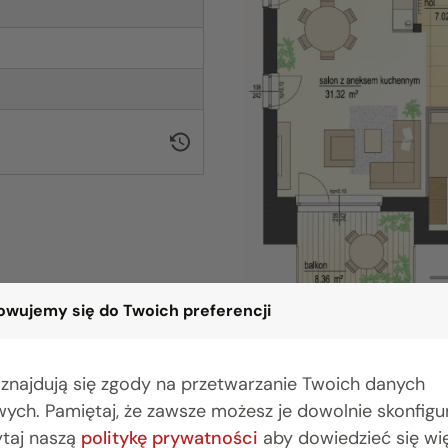
wujemy się do Twoich preferencji
 znajdują się zgody na przetwarzanie Twoich danych
ych. Pamiętaj, że zawsze możesz je dowolnie skonfig
BIURO BIAŁYSTOK
BIU
ytaj naszą
politykę prywatności
aby dowiedzieć się wię
(85) 749 99 09
(22) 