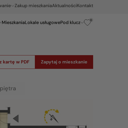
wanie
Zakup mieszkania
Aktualności
Kontakt
0
Mieszkania
Lokale usługowe
Pod klucz
z kartę w PDF
Zapytaj o mieszkanie
piętra