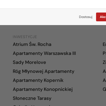
mieszkania@rogowskidevelopment.pl
wars
ul. Legionowa 28 lok. 202
al. W
Dostosuj
Akc
15-281 Białystok
02-7
INWESTYCJE
Atrium Św. Rocha
E
Apartamenty Warszawska III
P
Sady Morelove
Z
Róg Młynowej Apartamenty
A
Apartamenty Kopernik
A
Apartamenty Konopnickiej
G
Słoneczne Tarasy