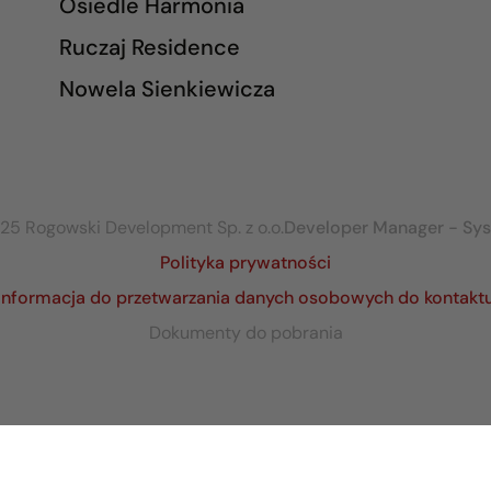
Osiedle Harmonia
Ruczaj Residence
Nowela Sienkiewicza
25 Rogowski Development Sp. z o.o.
Developer Manager - Sy
Polityka prywatności
Informacja do przetwarzania danych osobowych do kontakt
Dokumenty do pobrania