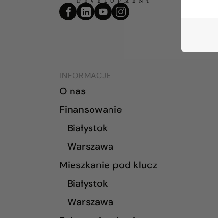
INFORMACJE
O nas
Finansowanie
Białystok
Warszawa
Mieszkanie pod klucz
Białystok
Warszawa