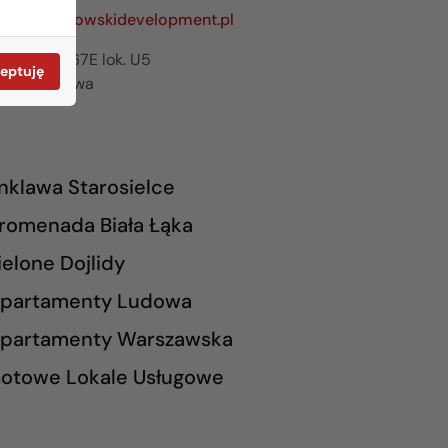
zawa@rogowskidevelopment.pl
ilanowska 67E lok. U5
eptuję
65 Warszawa
nklawa Starosielce
romenada Biała Łąka
ielone Dojlidy
partamenty Ludowa
partamenty Warszawska
otowe Lokale Usługowe