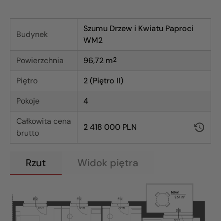
Szumu Drzew i Kwiatu Paproci
Budynek
WM2
Powierzchnia
96,72
m
2
Piętro
2 (Piętro II)
Pokoje
4
Całkowita cena
2 418 000 PLN
brutto
Rzut
Widok piętra