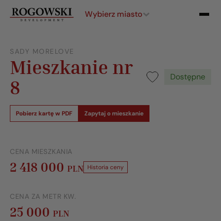
Wybierz miasto
SADY MORELOVE
Mieszkanie nr
Dostępne
8
Pobierz kartę w PDF
Zapytaj o mieszkanie
CENA MIESZKANIA
2 418 000
PLN
Historia ceny
CENA ZA METR KW.
25 000
PLN