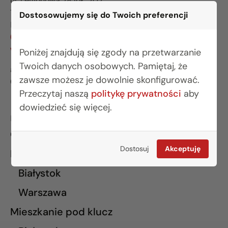
ul. Legionowa 28 lok. 202
15-281 Białystok
Dostosowujemy się do Twoich preferencji
BIURO WARSZAWA
(22) 642 03 55
warszawa@rogowskidevelopment.pl
Poniżej znajdują się zgody na przetwarzanie
Twoich danych osobowych. Pamiętaj, że
al. Wilanowska 67E lok. U5
zawsze możesz je dowolnie skonfigurować.
02-765 Warszawa
Przeczytaj naszą
politykę prywatności
aby
dowiedzieć się więcej.
INFORMACJE
O nas
Dostosuj
Akceptuję
Finansowanie
Białystok
Warszawa
Mieszkanie pod klucz